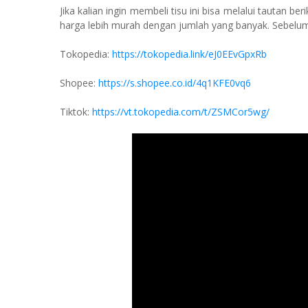
Jika kalian ingin membeli tisu ini bisa melalui tautan 
harga lebih murah dengan jumlah yang banyak. Sebelum 
Tokopedia:
https://tokopedia.link/eJ0EEvGpxRb
Shopee:
https://s.shopee.co.id/4q1KFE0vq6
Tiktok:
https://vt.tokopedia.com/t/ZSMCor5wg/