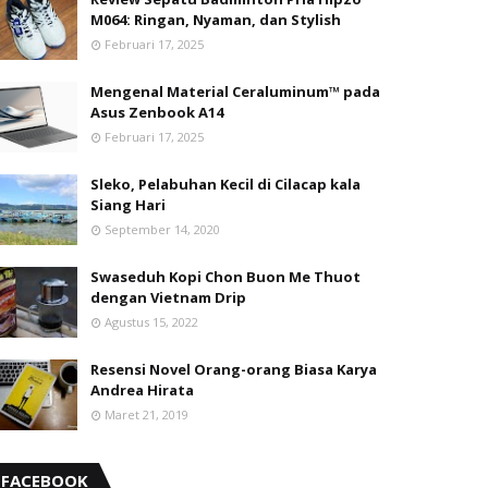
M064: Ringan, Nyaman, dan Stylish
Februari 17, 2025
Mengenal Material Ceraluminum™ pada
Asus Zenbook A14
Februari 17, 2025
Sleko, Pelabuhan Kecil di Cilacap kala
Siang Hari
September 14, 2020
Swaseduh Kopi Chon Buon Me Thuot
dengan Vietnam Drip
Agustus 15, 2022
Resensi Novel Orang-orang Biasa Karya
Andrea Hirata
Maret 21, 2019
FACEBOOK