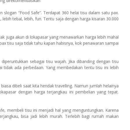
ang direkomendasikan
an slogan “Food Safe”. Terdapat 360 helai tisu dalam satu pax.
ebih tebal, lebih, fun. Tentu saja dengan harga kisaran 30.000
yak juga akun di lokapasar yang menawarkan harga lebih mahal
pax tisu saja tidak tahu kapan habisnya, kok penawaran sampai
nya diperuntukkan sebagai tisu wajah. Jika dibanding dengan tisu
lai tidak ada perbedaan. Yang membedakan tentu tisu ini lebih
 biasa dibeli saat kita hendak travelling. Namun jumlah helainya
lokapasar dengan harga terjangkau ini pembelian yang tepat.
afe, membeli tisu ini menjadi hal yang menguntungkan. Karena
rjangkau, bisa jadi lebih murah. Terlebih bagi rumah makan