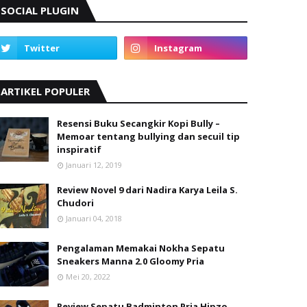
SOCIAL PLUGIN
ARTIKEL POPULER
Resensi Buku Secangkir Kopi Bully –
Memoar tentang bullying dan secuil tip
inspiratif
Januari 12, 2019
Review Novel 9 dari Nadira Karya Leila S.
Chudori
Januari 04, 2018
Pengalaman Memakai Nokha Sepatu
Sneakers Manna 2.0 Gloomy Pria
Mei 20, 2022
Review Sepatu Badminton Pria Hipzo