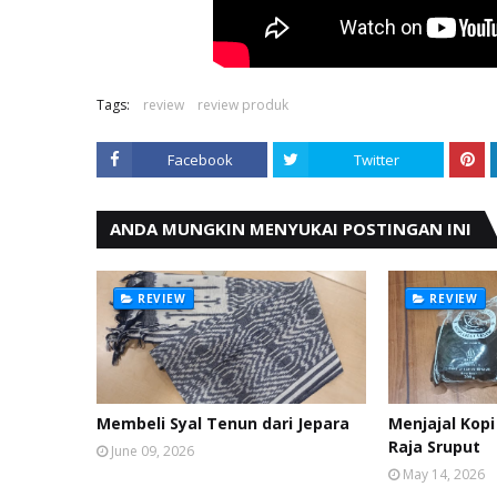
Tags:
review
review produk
Facebook
Twitter
ANDA MUNGKIN MENYUKAI POSTINGAN INI
REVIEW
REVIEW
Membeli Syal Tenun dari Jepara
Menjajal Kop
Raja Sruput
June 09, 2026
May 14, 2026