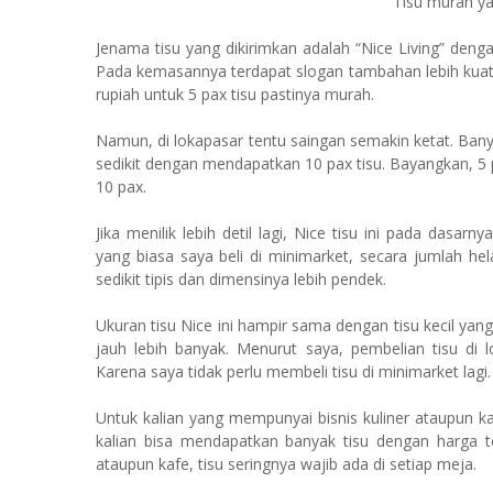
Tisu murah y
Jenama tisu yang dikirimkan adalah “Nice Living” deng
Pada kemasannya terdapat slogan tambahan lebih kuat, l
rupiah untuk 5 pax tisu pastinya murah.
Namun, di lokapasar tentu saingan semakin ketat. Ban
sedikit dengan mendapatkan 10 pax tisu. Bayangkan, 5 
10 pax.
Jika menilik lebih detil lagi, Nice tisu ini pada dasar
yang biasa saya beli di minimarket, secara jumlah he
sedikit tipis dan dimensinya lebih pendek.
Ukuran tisu Nice ini hampir sama dengan tisu kecil yang
jauh lebih banyak. Menurut saya, pembelian tisu di 
Karena saya tidak perlu membeli tisu di minimarket lagi.
Untuk kalian yang mempunyai bisnis kuliner ataupun k
kalian bisa mendapatkan banyak tisu dengan harga te
ataupun kafe, tisu seringnya wajib ada di setiap meja.