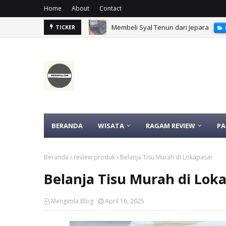
Home
About
Contact
Membeli Syal Tenun dari Jepara
TICKER
BERANDA
WISATA
RAGAM REVIEW
P
Beranda
review produk
Belanja Tisu Murah di Lokapasar
Belanja Tisu Murah di Lok
Mengimla Blog
April 16, 2025